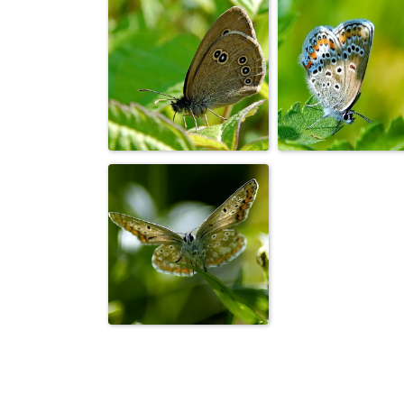
Бабочка
Бабочка
подалирий
павлиний гла
Бабочка
Бабочка
бархатница
голубянка