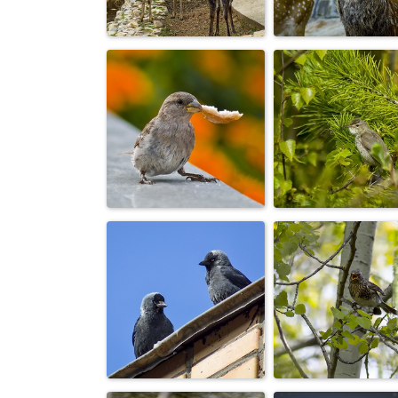
Воробьи...наблюдатели
Поползень
Пятнистые олени
Олень
Воробей
Птаха...