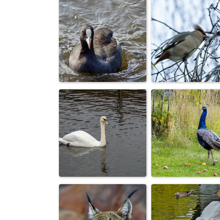
Снегирь
Тигры
Утка лысуха
Свиристель