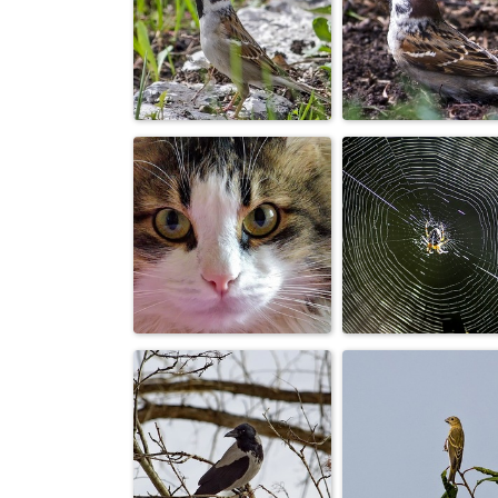
Лягушка
Бобр
земноводная
Воробей
Воробей