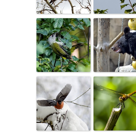
Кот.
Паук крестови
Ворона серая
Фотоохота
Гималайский
Дятел
медведь