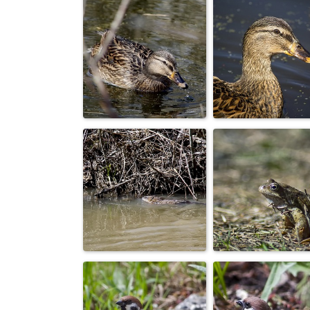
Галки
Дрозд рябинн
Утка кряква
Утка кряква