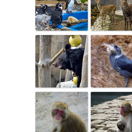
Лебедь
Заяц
Пингвины
Пятнистые оле