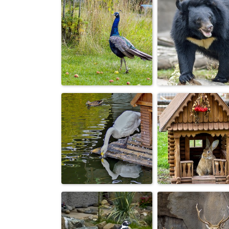
Белый
Тигры
бенгальский ти
Медведь
Павлин
гималайский