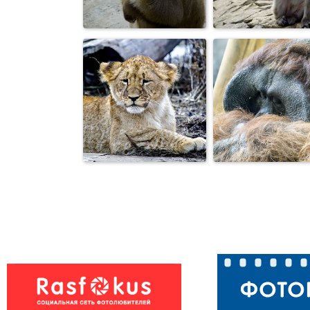
Гималайский
Галка
медведь
Макака
Макака
Спящий
Тигрёнок
орангутанг