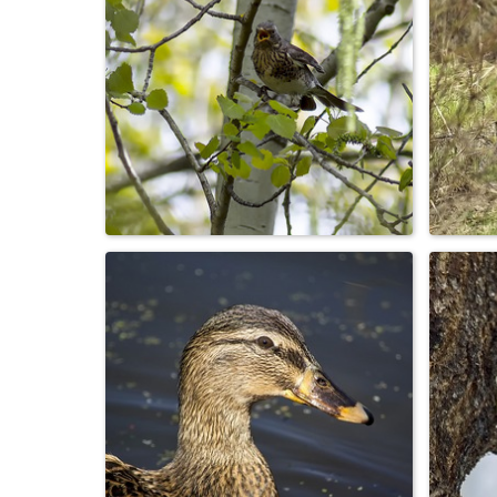
Птаха...
Дрозд рябинник