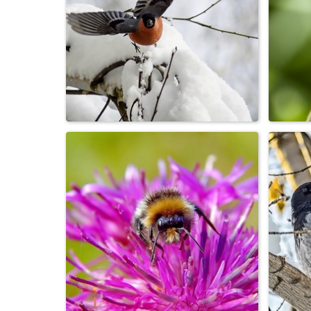
Стрекоза черная
Снегирь