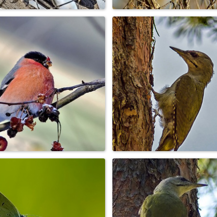
Серая ворона
Синица