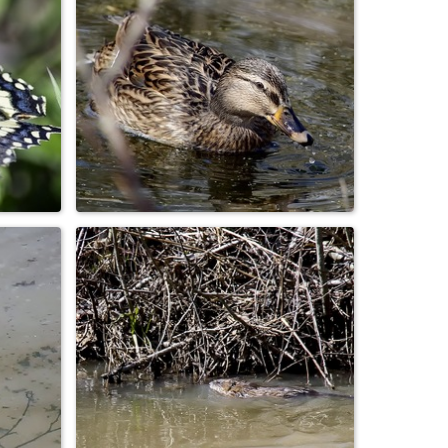
Галки
Утка кряква