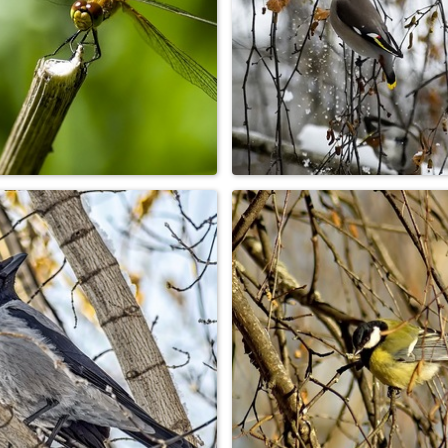
Дятел
Утка кряква
Стрекоза
Свиристель