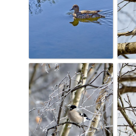
Л
Лягушка земноводная
Утка