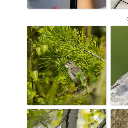
Снегирь
В