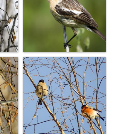
Бабочка павлиний глаз
Луговой чекан