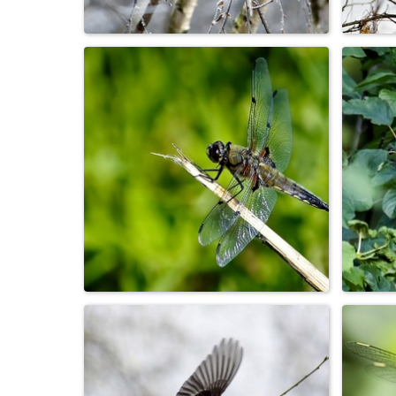
Снегирь, точнее - снегириха