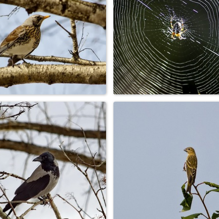
ягушка, земноводная,
Воробей
озёрная
Дрозд рябинник
Паук крестовик