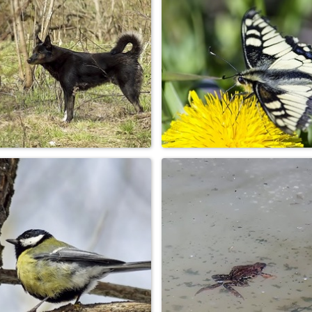
Трясогузка
Клоп щитник
Бездомный пёс
Бабочка подалирий