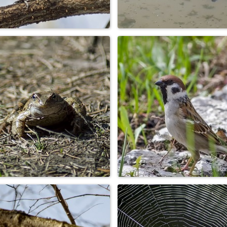
Синица
Лягушка земноводна