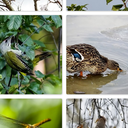
Ворона серая
Фотоохота