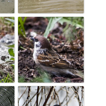
я
Бобр