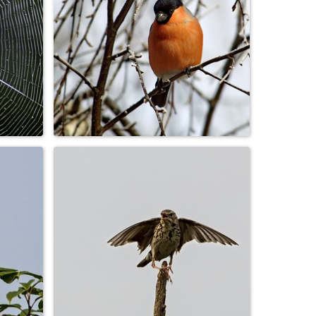
Воробей
Снегирь